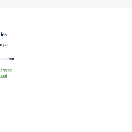
les
é par
u secteur
égales
ement